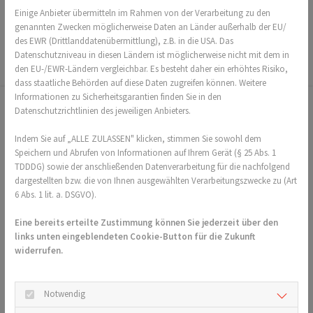
Einige Anbieter übermitteln im Rahmen von der Verarbeitung zu den
Das könnte Sie auch interessieren
genannten Zwecken möglicherweise Daten an Länder außerhalb der EU/
des EWR (Drittlanddatenübermittlung), z.B. in die USA. Das
Datenschutzniveau in diesen Ländern ist möglicherweise nicht mit dem in
den EU-/EWR-Ländern vergleichbar. Es besteht daher ein erhöhtes Risiko,
dass staatliche Behörden auf diese Daten zugreifen können. Weitere
Informationen zu Sicherheitsgarantien finden Sie in den
Datenschutzrichtlinien des jeweiligen Anbieters.
TuS 1848 Ober-Ingelheim e.V.
Indem Sie auf „ALLE ZULASSEN" klicken, stimmen Sie sowohl dem
An der Burgkirche 24
Speichern und Abrufen von Informationen auf Ihrem Gerät (§ 25 Abs. 1
TDDDG) sowie der anschließenden Datenverarbeitung für die nachfolgend
55218 Ingelheim
dargestellten bzw. die von Ihnen ausgewählten Verarbeitungszwecke zu (Art
06132 - 2452
6 Abs. 1 lit. a. DSGVO).
info@tus1848.de
Eine bereits erteilte Zustimmung können Sie jederzeit über den
links unten eingeblendeten Cookie-Button für die Zukunft
Service
widerrufen.
Kontakt
Mitglied werden
Notwendig