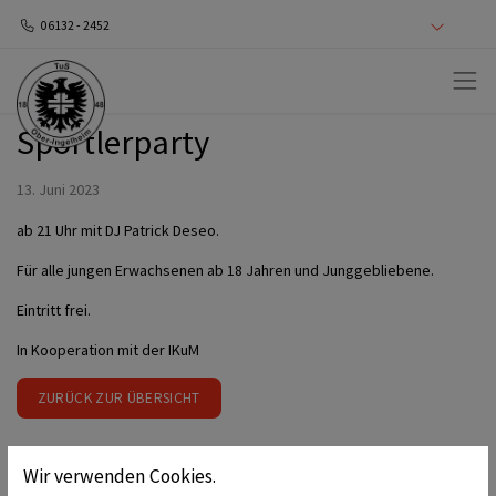
06132 - 2452
Sportlerparty
13. Juni 2023
ab 21 Uhr mit DJ Patrick Deseo.
Für alle jungen Erwachsenen ab 18 Jahren und Junggebliebene.
Eintritt frei.
In Kooperation mit der IKuM
ZURÜCK ZUR ÜBERSICHT
Wir verwenden Cookies.