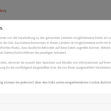
den
;
s.
ahmen von der Verarbeitung zu den genannten Zwecken möglicherweise Daten an L
. in die USA. Das Datenschutzniveau in diesen Ländern ist möglicherweise nicht mi
ls Übersicht
,
Vorstand
,
Kontakt
;
 erhöhtes Risiko, dass staatliche Behörden auf diese Daten zugreifen können. Weiter
den Datenschutzrichtlinien des jeweiligen Anbieters.
icken, stimmen Sie sowohl dem Speichern und Abrufen von Informationen auf Ihrem
;
ng für die nachfolgend dargestellten bzw. die von Ihnen ausgewählten Verarbeitungsz
ng können Sie jederzeit über den links unten eingeblendeten Cookie-Button 
mation
;