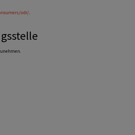
consumers/odr/
.
gs­stelle
ilzunehmen.