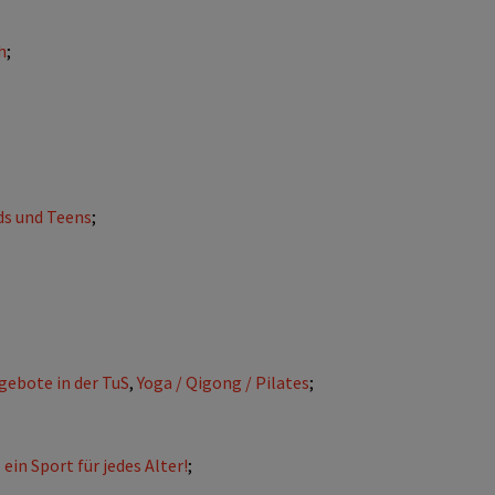
h
;
ds und Teens
;
ebote in der TuS
,
Yoga / Qigong / Pilates
;
 ein Sport für jedes Alter!
;