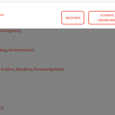
en einreichen
;
sum
AUSWAHL
ABLEHNEN
ÜBERNEHM
portangebot
;
ckup
,
Seniorensport
;
 6 Jahre
,
Wandern
,
Fitnessangebote
;
rt
;