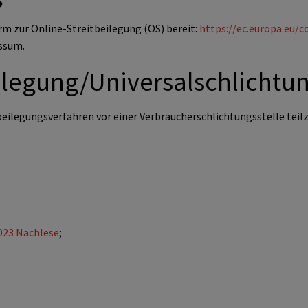
rm zur Online-Streitbeilegung (OS) bereit:
https://ec.europa.eu/
essum.
ilegung/Universal­schlichtun
itbeilegungsverfahren vor einer Verbraucherschlichtungsstelle te
023 Nachlese
;