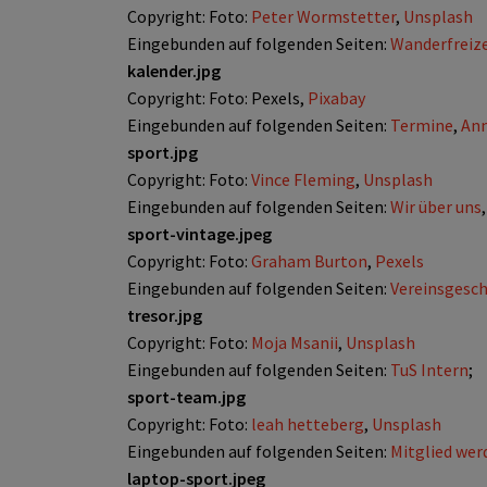
Copyright: Foto:
Peter Wormstetter
,
Unsplash
Eingebunden auf folgenden Seiten:
Wanderfreize
kalender.jpg
Copyright: Foto: Pexels,
Pixabay
Eingebunden auf folgenden Seiten:
Termine
,
Anm
sport.jpg
Copyright: Foto:
Vince Fleming
,
Unsplash
Eingebunden auf folgenden Seiten:
Wir über uns
sport-vintage.jpeg
Copyright: Foto:
Graham Burton
,
Pexels
Eingebunden auf folgenden Seiten:
Vereinsgesch
tresor.jpg
Copyright: Foto:
Moja Msanii
,
Unsplash
Eingebunden auf folgenden Seiten:
TuS Intern
;
sport-team.jpg
Copyright: Foto:
leah hetteberg
,
Unsplash
Eingebunden auf folgenden Seiten:
Mitglied wer
laptop-sport.jpeg