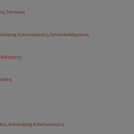
it
,
Termine
;
eldung Arbeitseinsatz
,
Getränke&Speisen
;
,
Ballsport
;
ichte
;
den
,
Anmeldung Arbeitseinsatz
;