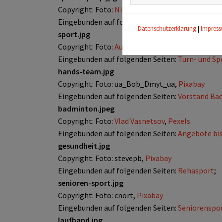
Copyright: Foto:
Nick Morrison
,
Unsplash
Eingebunden auf folgenden Seiten:
Übungsstund
Datenschutzerklärung
|
Impres
sport.jpg
Copyright: Foto:
Austris Augusts
,
Unsplash
Eingebunden auf folgenden Seiten:
Turn- und S
hands-team.jpg
Copyright: Foto: ua_Bob_Dmyt_ua,
Pixabay
Eingebunden auf folgenden Seiten:
Vorstand Ba
badminton.jpeg
Copyright: Foto:
Vlad Vasnetsov
,
Pexels
Eingebunden auf folgenden Seiten:
Angebote bis
gesundheit.jpg
Copyright: Foto: stevepb,
Pixabay
Eingebunden auf folgenden Seiten:
Rehasport
;
senioren-sport.jpg
Copyright: Foto: cnort,
Pixabay
Eingebunden auf folgenden Seiten:
Seniorenspo
laufband.jpg