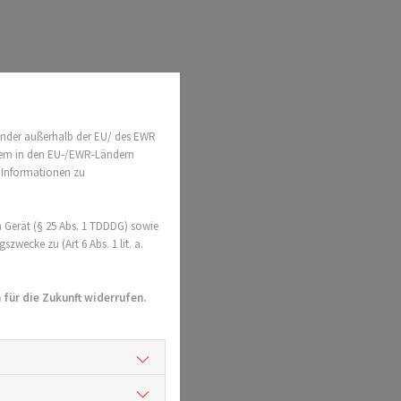
änder außerhalb der EU/ des EWR
t dem in den EU-/EWR-Ländern
e Informationen zu
 Gerät (§ 25 Abs. 1 TDDDG) sowie
wecke zu (Art 6 Abs. 1 lit. a.
für die Zukunft widerrufen.