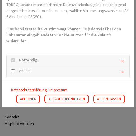
TDDDG) sowie der anschließenden Datenverarbeitung für die nachfolgend
dargestellten bzw. die von Ihnen ausgewählten Verarbeitungszwecke zu (Art
6 Abs. 1 lit. a. DSGVO).
Eine bereits erteilte Zustimmung können Sie jederzeit über den
links unten eingeblendeten Cookie-Button für die Zukunft
widerrufen.
TuS 1848 Ober-Ingelheim e.V.
Notwendig
An der Burgkirche 24
Andere
55218 Ingelheim
06132 - 2452
Datenschutzerklärung
|
Impressum
info@tus1848.de
ABLEHNEN
AUSWAHL ÜBERNEHMEN
ALLE ZULASSEN
Service
Kontakt
Mitglied werden